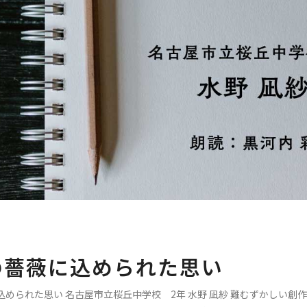
の薔薇に込められた思い
込められた思い 名古屋市立桜丘中学校 2年 水野 凪紗 難むずかしい