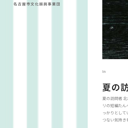
名古屋市文化振興事業団
In
夏の
夏の訪問者 
リの短編たん
っかりとして
つない気持き