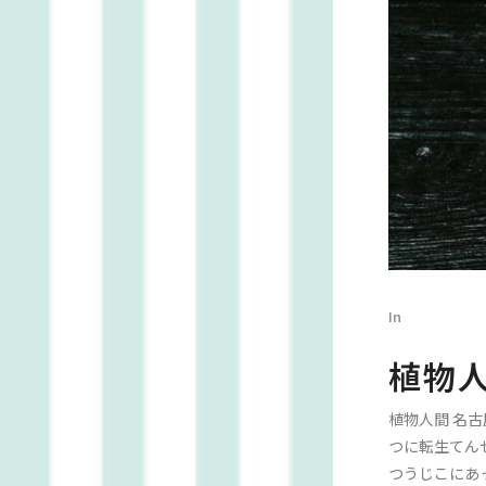
In
植物
植物人間 名
つに転生てん
つうじこにあ