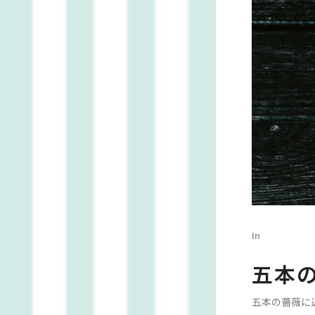
In
五本
五本の薔薇に