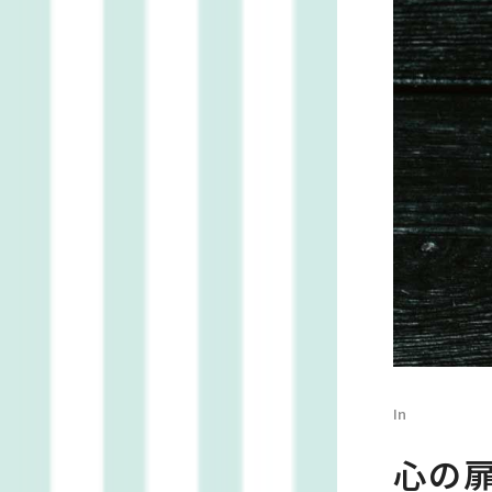
In
心の