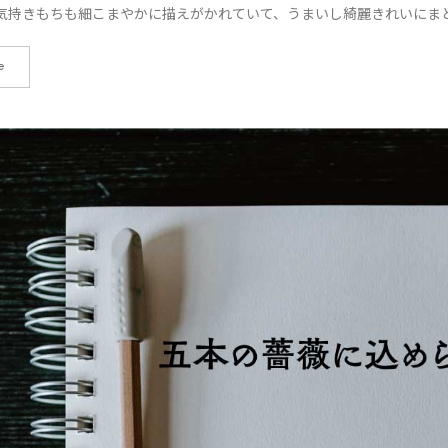
気持きもちも細こまやかに描えがかれていて、うまいし綺麗きれいにまと
e