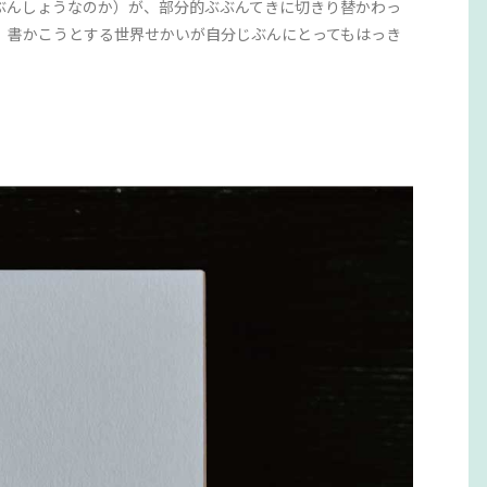
ぶんしょうなのか）が、部分的ぶぶんてきに切きり替かわっ
、書かこうとする世界せかいが自分じぶんにとってもはっき