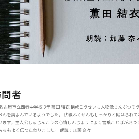
訪問者
北名古屋市立西春中学校 3年 薫田 結衣 構成こうせいも人物像じんぶつ
ぺんを読よんでいるようでした。 伏線ふくせんもしっかりと貼はられ
います。主人公しゅじんこうの心情しんじょうによく言葉ことばが尽つ
もちもよく伝つたわりました。 朗読：加藤 奈々