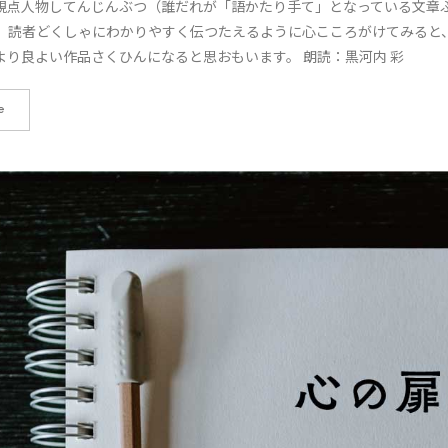
視点人物してんじんぶつ（誰だれが「語かたり手て」となっている文章
、読者どくしゃにわかりやすく伝つたえるように心こころがけてみると
より良よい作品さくひんになると思おもいます。 朗読：黒河内 彩
e