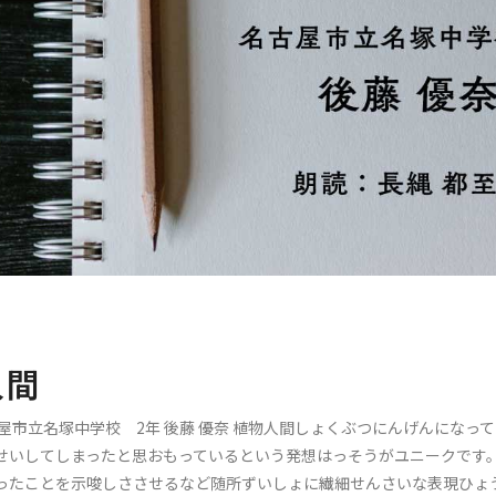
人間
古屋市立名塚中学校 2年 後藤 優奈 植物人間しょくぶつにんげんにな
せいしてしまったと思おもっているという発想はっそうがユニークです
ったことを示唆しささせるなど随所ずいしょに繊細せんさいな表現ひょ