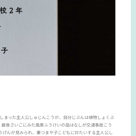
ってしまった主人公しゅじんこうが、自分じぶんは植物しょくぶ
。最後さいごにみた風景ふうけいの話はなしが交通事故こう
うげんが見みられ、妻つまや子こどもに対たいする主人公し