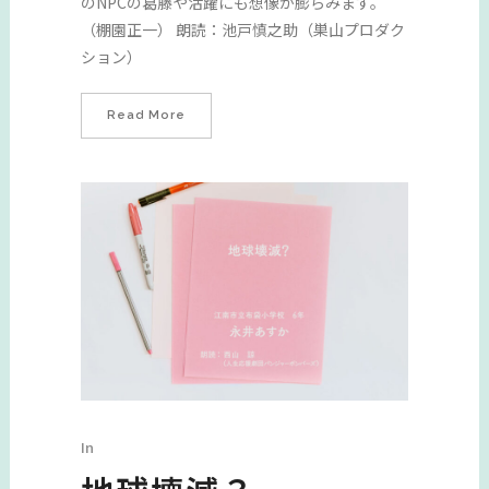
のNPCの葛藤や活躍にも想像が膨らみます。
（棚園正一） 朗読：池戸慎之助（巣山プロダク
ション）
Read More
In