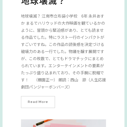
地球壊滅？
地球壊滅？ 江南市立布袋小学校 6年 永井あす
か まるでハリウッドの大作映画を観ているかの
ように、冒頭から緊迫感があり、とても読ませ
る作品でした。特にラスト一行のインパクトが
すごいですね。この作品の読後感を決定づける
破壊力のある一行でした。物議を醸す展開です
が、この枚数で、とてもドラマチックにまとめ
られています。エンターテインメントの要素が
たっぷり盛り込まれており、その手腕に脱帽で
す！ （棚園正一） 朗読：西山 諒（人生応援
劇団パンジャーボンバーズ）
Read More