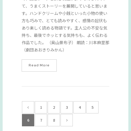
て、うまくストーリーを展開していると思いま
す。ハンドクリームや小銭といった小物の使い
方も巧みで、とても読みやすく、感情の起伏も
あり楽しく読める物語です。主人公の不安な気
持ち、最後でホッとする気持ちも、よく伝わる
作品でした。 （奥山景布子） 朗読：川本麻里那
（劇団あおきりみかん）
Read More
1
2
3
4
5
6
7
8