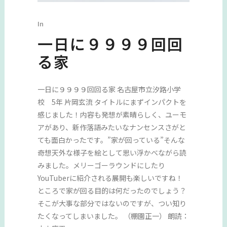
In
一日に９９９９回回
る家
一日に９９９９回回る家 名古屋市立汐路小学
校 5年 片岡玄流 タイトルにまずインパクトを
感じました！内容も発想が素晴らしく、ユーモ
アがあり、新作落語みたいなナンセンスさがと
ても面白かったです。”家が回っている”そんな
奇想天外な様子を絵として思い浮かべながら読
みました。メリーゴーラウンドにしたり
YouTuberに紹介される展開も楽しいですね！
ところで家が回る目的は何だったのでしょう？
そこが大事な部分ではないのですが、つい知り
たくなってしまいました。 （棚園正一） 朗読：