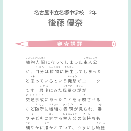
名古屋市立名塚中学校 2年
後藤 優奈
しょくぶつにんげん
しゅじんこう
植物人間
になってしまった
主人公
じぶん
しょくぶつ
てんせい
が、
自分
は
植物
に
転生
してしまった
おも
はっそう
と
思
っているという
発想
がユニーク
さいご
ふうけい
はなし
です。
最後
にみた
風景
の
話
が
こうつうじこ
しさ
交通事故
にあったことを
示唆
させる
ずいしょ
せんさい
ひょうげん
み
つま
など
随所
に
繊細
な
表現
が
見
られ、
妻
こ
たい
しゅじんこう
きも
や
子
どもに
対
する
主人公
の
気持
ちも
こま
えが
きれい
細
やかに
描
かれていて、うまいし
綺麗