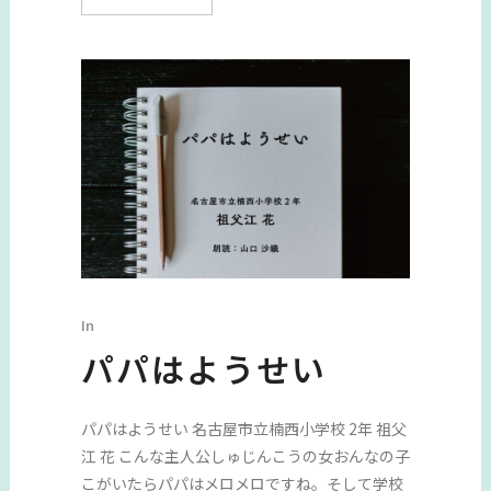
In
パパはようせい
パパはようせい 名古屋市立楠西小学校 2年 祖父
江 花 こんな主人公しゅじんこうの女おんなの子
こがいたらパパはメロメロですね。そして学校