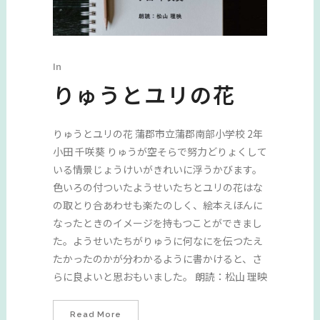
In
りゅうとユリの花
りゅうとユリの花 蒲郡市立蒲郡南部小学校 2年
小田 千咲葵 りゅうが空そらで努力どりょくして
いる情景じょうけいがきれいに浮うかびます。
色いろの付ついたようせいたちとユリの花はな
の取とり合あわせも楽たのしく、絵本えほんに
なったときのイメージを持もつことができまし
た。ようせいたちがりゅうに何なにを伝つたえ
たかったのかが分わかるように書かけると、さ
らに良よいと思おもいました。 朗読：松山 理映
Read More