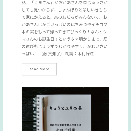
話。「くまさん」がおかあさんを森じゅうさが
しても見つからず、しょんぼりと悲しいきもち
で家にかえると、森の友だちがみんないて、お
かあさんはかごいっぱいのはちみつやイチゴや
木の実をもって帰ってきてびっくり！なんとク
マさんのお誕生日！というタネ明かしまで、筋
の運びもじょうずでわかりやすく、かわいさい
っぱい！ （藤 真知子） 朗読：木村好江
Read More